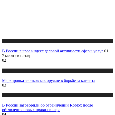
Новости
В России вырос индекс деловой активности сферы услуг
01
7 месяцев назад
02
Новости
Маркировка звонков как оружие в борьбе за клиента
03
Новости
В России заговорили об ограничении Roblox после
объявления новых правил в игре
04