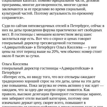
социальный капитал: помимо официальной части, деловой
программы, многие договоренности, многие сделки
заключаются за ее пределами во время социальной,
культурной частей. Поэтому актуальность по-прежнему
сохраняется».
Судя по сайтам пятизвездочных отелей в Петербурге, сейчас в
них на даты проведения форума практически нет свободных
мест. В гостиницы с меньшим количеством звезд шанс
заселиться еще есть. Вот что о спросе и ценах говорит
генеральный директор трехзвездочной гостиницы
«Адмиралтейская» в Петербурге Ольга Киселева — у нее
цены на этот период выше на 20%, чем обычно: номер стоит
около 8 тысяч за сутки.
Ольга Киселева
генеральный директор гостиницы «Адмиралтейская» в
Петербурге
«Интерес есть, но ввиду того, что все отельеры ожидают
традиционно хороший спрос на эти даты, цены на эти даты
уже повышены. Пока загрузка не очень активно у нас идет —
ожидаем, что за одну-две недели спрос появится. Как
правило, высокие делегации бронируют гостиницы заранее,
они забирают отели высшей категории, поэтому они
изначально держат цену, скорее всего, повышают в
зависимости от уровня инфляции к предыдущему году, и они