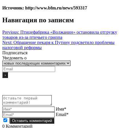
Источник: http://www.bfm.ru/news/593317
Навигация по записям
Previous:
Птицефабрика «Волжанин» остановила отгрузку
товаров из-за птичьего гриппа
Next:
Обращение пекаря к Путину подсветило проблемы
налоговой реформы
Подписаться
Уведомить о
Имя*
Email*
0
Комментарий