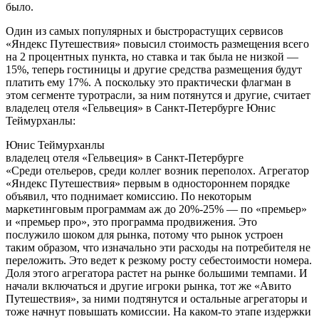
было.
Один из самых популярных и быстрорастущих сервисов
«Яндекс Путешествия» повысил стоимость размещения всего
на 2 процентных пункта, но ставка и так была не низкой —
15%, теперь гостиницы и другие средства размещения будут
платить ему 17%. А поскольку это практически флагман в
этом сегменте туротрасли, за ним потянутся и другие, считает
владелец отеля «Гельвеция» в Санкт-Петербурге Юнис
Теймурханлы:
Юнис Теймурханлы
владелец отеля «Гельвеция» в Санкт-Петербурге
«Среди отельеров, среди коллег возник переполох. Агрегатор
«Яндекс Путешествия» первым в одностороннем порядке
объявил, что поднимает комиссию. По некоторым
маркетинговым программам аж до 20%-25% — по «премьер»
и «премьер про», это программа продвижения. Это
послужило шоком для рынка, потому что рынок устроен
таким образом, что изначально эти расходы на потребителя не
переложить. Это ведет к резкому росту себестоимости номера.
Доля этого агрегатора растет на рынке большими темпами. И
начали включаться и другие игроки рынка, тот же «Авито
Путешествия», за ними подтянутся и остальные агрегаторы и
тоже начнут повышать комиссии. На каком-то этапе издержки