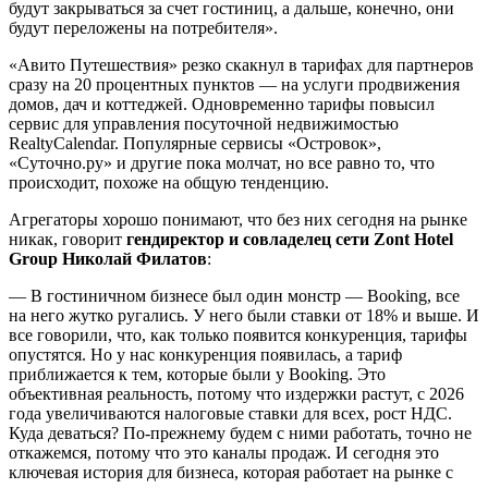
будут закрываться за счет гостиниц, а дальше, конечно, они
будут переложены на потребителя».
«Авито Путешествия» резко скакнул в тарифах для партнеров
сразу на 20 процентных пунктов — на услуги продвижения
домов, дач и коттеджей. Одновременно тарифы повысил
сервис для управления посуточной недвижимостью
RealtyCalendar. Популярные сервисы «Островок»,
«Суточно.ру» и другие пока молчат, но все равно то, что
происходит, похоже на общую тенденцию.
Агрегаторы хорошо понимают, что без них сегодня на рынке
никак, говорит
гендиректор и совладелец сети Zont Hotel
Group Николай Филатов
:
— В гостиничном бизнесе был один монстр — Booking, все
на него жутко ругались. У него были ставки от 18% и выше. И
все говорили, что, как только появится конкуренция, тарифы
опустятся. Но у нас конкуренция появилась, а тариф
приближается к тем, которые были у Booking. Это
объективная реальность, потому что издержки растут, с 2026
года увеличиваются налоговые ставки для всех, рост НДС.
Куда деваться? По-прежнему будем с ними работать, точно не
откажемся, потому что это каналы продаж. И сегодня это
ключевая история для бизнеса, которая работает на рынке с