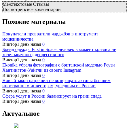
Межтекстовые Отзывы
Посмотреть все комментарии
Похожие материалы
Покупатели превратили чарджбэк в инструмент
мошенничества
Виктор
1 день назад
0
Бренд одежды First in Space: человек в момент кризиса не
хочет мрачного, депрессивного
Виктор
1 день назад
0
Ekonika убрала фотографии с британской моделью Роузи
Хантингтон-Уайтли из своего Instagram
Виктор
1 день назад
0
Новый закон разрешил не возвращать активы бывшим
иностранным инвесторам, ушедшим из России
Виктор
1 день назад
0
Сфера услуг в России балансирует на грани спада
Виктор
1 день назад
0
Актуальное