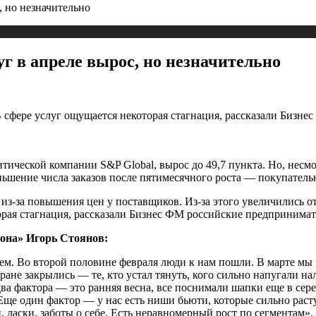
, но незначительно
уг в апреле вырос, но незначительно
 В сфере услуг ощущается некоторая стагнация, рассказали Биз
тической компании S&P Global, вырос до 49,7 пункта. Но, несмот
ньшение числа заказов после пятимесячного роста — покупатель
 из-за повышения цен у поставщиков. Из-за этого увеличились
орая стагнация, рассказали Бизнес ФМ российские предпринимат
она» Игорь Стоянов:
сем. Во второй половине февраля люди к нам пошли. В марте мы
ране закрылись — те, кто устал тянуть, кого сильно напугали на
два фактора — это ранняя весна, все поснимали шапки еще в сере
 Еще один фактор — у нас есть ниши бьюти, которые сильно рас
 ласки, заботы о себе. Есть неравномерный рост по сегментам».