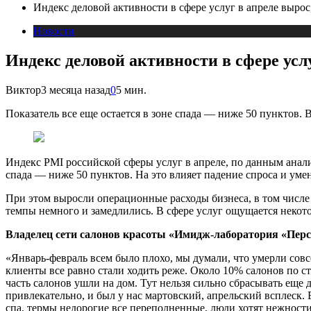
Индекс деловой активности в сфере услуг в апреле вырос
Новости
Индекс деловой активности в сфере усл
Виктор
3 месяца назад
0
5 мин.
Показатель все еще остается в зоне спада — ниже 50 пунктов.
Индекс PMI российской сферы услуг в апреле, по данным анали
спада — ниже 50 пунктов. На это влияет падение спроса и уме
При этом выросли операционные расходы бизнеса, в том числе
темпы немного и замедлились. В сфере услуг ощущается некот
Владелец сети салонов красоты «Имидж-лаборатория «Перс
«Январь-февраль всем было плохо, мы думали, что умерли сов
клиенты все равно стали ходить реже. Около 10% салонов по ст
часть салонов ушли на дом. Тут нельзя сильно сбрасывать еще 
привлекательно, и был у нас мартовский, апрельский всплеск.
спа, термы недорогие все переполненные, люди хотят нежности,