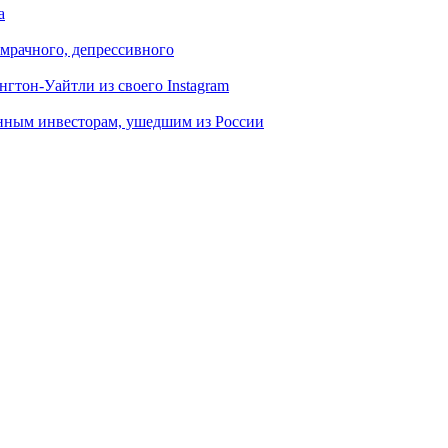
а
т мрачного, депрессивного
гтон-Уайтли из своего Instagram
нным инвесторам, ушедшим из России