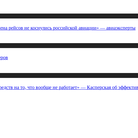
ена рейсов не коснулись российской авиации» — авиаэксперты
еров
редств на то, что вообще не работает» — Касперская об эффект