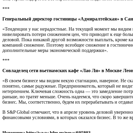
***
Генеральный директор гостиницы «Адмиралтейская» в Санк
«Тенденции у нас нерадостные. На текущий момент мы видим п
нивелировать потери снижением цен, что приводит к еще бол
деловой. Пока никакой другой возможности выплыть, кроме как
компаний снижение. Поэтому всеобщее снижение в гостинично-т
дополнительные меры экономической поддержки».
***
Совладелец сети вьетнамских кафе «Лао Ли» в Москве Лео
«В своем бизнесе мы видим некую стагнацию, наверное. Не сказ
понятно, самые радужные. Предприниматель, который не видит 
нетерпением. Ключевая сложность одна — это замедление потре
раньше, но тратят меньше. Очень надеемся, что скоро завершитс
бизнес. Мы, соответственно, будем их перерабатывать и отдават
В S&P Global отмечают, что в апреле уровень деловой уверен
финансовыми условиями, в которых оказался бизнес. В то же 
Источник: http://www.bfm.ru/news/605803