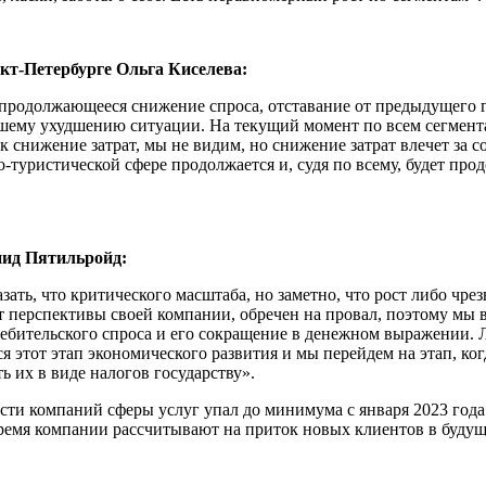
т-Петербурге Ольга Киселева:
родолжающееся снижение спроса, отставание от предыдущего го
ьшему ухудшению ситуации. На текущий момент по всем сегмен
 снижение затрат, мы не видим, но снижение затрат влечет за с
уристической сфере продолжается и, судя по всему, будет продо
нид Пятильройд:
ать, что критического масштаба, но заметно, что рост либо чре
перспективы своей компании, обречен на провал, поэтому мы вер
бительского спроса и его сокращение в денежном выражении. Люд
я этот этап экономического развития и мы перейдем на этап, ког
ь их в виде налогов государству».
ности компаний сферы услуг упал до минимума с января 2023 г
время компании рассчитывают на приток новых клиентов в будущ