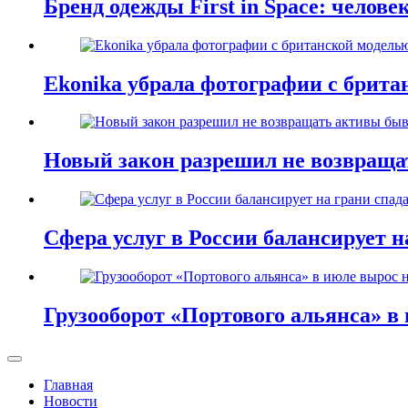
Бренд одежды First in Space: челове
Ekonika убрала фотографии с брита
Новый закон разрешил не возвращ
Сфера услуг в России балансирует н
Грузооборот «Портового альянса» в 
Главная
Новости