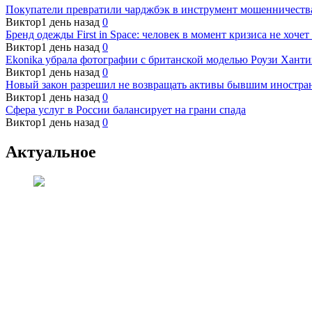
Покупатели превратили чарджбэк в инструмент мошенничеств
Виктор
1 день назад
0
Бренд одежды First in Space: человек в момент кризиса не хоче
Виктор
1 день назад
0
Ekonika убрала фотографии с британской моделью Роузи Хантин
Виктор
1 день назад
0
Новый закон разрешил не возвращать активы бывшим иностра
Виктор
1 день назад
0
Сфера услуг в России балансирует на грани спада
Виктор
1 день назад
0
Актуальное