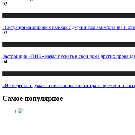
02
Новости
«Ситуация на мировых рынках с дефицитом авиатоплива и отм
03
Новости
Застройщик «ПИК» начал пускать в свои дома других провайд
04
Новости
«Не перестаю думать о целесообразности траты времени и госс
Самое популярное
1