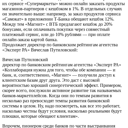
их сервисе «Супермаркеты» можно онлайн заказать продукты
магазинов-партнеров с кешбэком в 1%. В отдельных случаях
он значительно выше: например, за заказ продуктов сервиса
«Самокат» в приложении Т-Банка обещают кешбэк 12%.
Между тем «Магнит» с ВТБ предлагают кешбэк до 20%
бонусами, если оплачивать покупки через совместный
платежный сервис, или до 10% рублями — при оплате
онлайн-заказа картой банка.
Продолжает директор по банковским рейтингам агентства
«Эксперт РА» Вячеслав Путиловский:
Вячеслав Путиловский
директор по банковским рейтингам агентства «Эксперт РА»
«Коллаборация нужна для того, чтобы обе компании — и
банк, и, соответственно, «Магнит» — получили доступ к
клиентским базам друг друга. Это даст с высокой
вероятностью хороший синергетический эффект. Примером,
скорее всего, послужили активное развитие так называемых
банков-маркетплейсов. Когда они по темпам развития в
несколько раз превосходят темпы развития банковской
системы в целом. Ну, надо посмотреть, как все это работает,
насколько честны будут условия, насколько реальными будут
плюшки, которые обещают клиентам».
Впрочем, пионером среди банков по части выстраивания