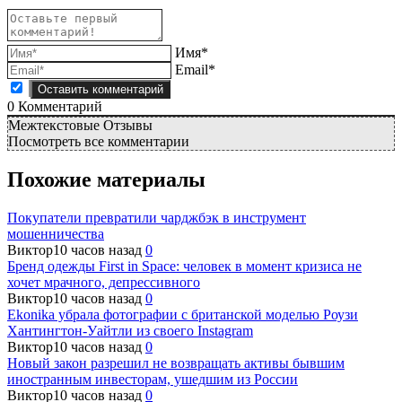
Имя*
Email*
0
Комментарий
Межтекстовые Отзывы
Посмотреть все комментарии
Похожие материалы
Покупатели превратили чарджбэк в инструмент
мошенничества
Виктор
10 часов назад
0
Бренд одежды First in Space: человек в момент кризиса не
хочет мрачного, депрессивного
Виктор
10 часов назад
0
Ekonika убрала фотографии с британской моделью Роузи
Хантингтон-Уайтли из своего Instagram
Виктор
10 часов назад
0
Новый закон разрешил не возвращать активы бывшим
иностранным инвесторам, ушедшим из России
Виктор
10 часов назад
0