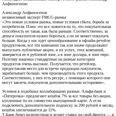
Анфиногенов:
Александр Анфиногенов
независимый эксперт FMCG-рынка
«Это новые условия рынка, новые условия сбыта, борьба за
потребителя. Плюс это все ложится на то, что покупательная
способность не такая, как была раньше. Соответственно, за
деньги покупателя нужно бороться, а он не может покупать
больше. Когда у нас идет ценообразование в офлайн-ретейле
продуктовом, все эти компании так или иначе продолжают
выпускать публичные акции, и их успех, этих компаний,
замеряется не в рублевой зоне, а в зоне доллара, в зоне евро.
Поэтому наценки стандартные на разные категории
продуктов очень высокие. Получается, что ретейлер,
предоставляя место для встречи продукции покупателя,
зарабатывает больше, чем производитель этого продукта.
Соответственно, у них есть ресурс, с помощью которого они
могут завлечь покупателя дополнительными историями».
Условия в подобных коллаборациях разные. Альфа-банк и
«Пятерочка» предлагают кешбэк 7% за все товары без акции,
купленные по их совместно выпущенной карте. А если
подключить дополнительную подписку за 200 рублей в месяц,
кешбэк увеличивается до 11%.
Т-Банк берет количеством и делает ставку на свой финтех — в