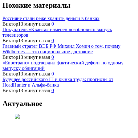
Похожие материалы
Россияне стали реже хранить деньги в банках
Виктор
13 минут назад
0
Покупатель «Кванта» намерен возобновить выпуск
телевизоров
Виктор
13 минут назад
0
Главный стратег ВЭБ.РФ Михаил Хомич о том, почему
Wildberries — это национальное достояние
Виктор
13 минут назад
0
«Евротранс» подтвердил фактический дефолт по одному
выпуску облигаций
Виктор
13 минут назад
0
Будущее российского IT и рынка труда: прогнозы от
HeadHunter и Альфа-банка
Виктор
13 минут назад
0
Актуальное