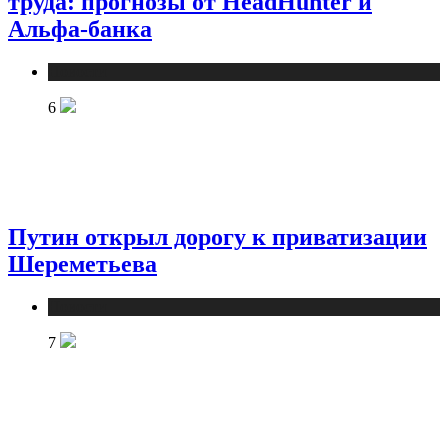
труда: прогнозы от HeadHunter и
Альфа-банка
Новости
6
Путин открыл дорогу к приватизации
Шереметьева
Новости
7