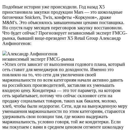
Подобные истории уже происходили. Год назад X5
приостановила закупки продукции Mars — это шоколадные
батончики Snickers, Twix, конфеты «Коркунов», драже
M&M’s. Это объяснялось завышенными ценами поставщика.
Но спустя пару месяцев переговоров закупку восстановили.
Что будет сейчас? Прогнозирует независимый эксперт FMCG-
рынка, бывший вице-президент Х5 Retail Group Александр
Анфиногенов:
Александр Анфиногенов
независимый эксперт FMCG-рынка
«Успех сети зависит от выполнения годового плана, который
сеть ставит для менеджеров по доходности. Именно это
повлияло на то, что сети для увеличения своей
маржинальности по всем категориям начали активно давить
на российских производителей, заставляя их уменьшать
входную цену. Кондитерка — это тот параметр, на котором
сеть зарабатывает, потому что сейчас склоняют сети на
продажу социальных товаров, таких как бакалея, молоко,
хлеб, чтобы были недорогие. Сети, идя на вынужденную меру
уменьшения маржинальности по этим категориям, стараются
удерживать свои позиции там, где можно выдержать
маржинальность, условно говоря, той же кондитерки. Если
мы покупаем с вами в среднем ценовом сегменте шоколадку