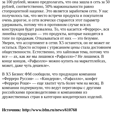
за 100 рублей, можно предполагать, что она зашла в сеть за 50
рублей, соответственно, 50% маржинальности равно
стопроцентной наценке. Это является заработком сети. У нас
получилось так, что место встречи продукта и покупателя
очень дорогое, и сети всячески стараются этот параметр
удерживать, потому что в противном случае вся их
конструкция будет развалена. То, что касается «Ферреро», вся
линейка продукции — это продукты, которые находятся в
топе по продажам. Отказываться от них — это безумие.
Уверен, что ассортимент в сетях Х5 останется, он не может не
остаться. Просто история с утрясанием цены стала достоянием
общественности. Естественно, это хайповая тема, потому что
все — ах, как же мы лишимся «Рафаэлло»? Не лишимся. В
конце концов, «Рафаэлло» можно купить на маркетплейсах,
может, даже чуть дешевле».
В X5 Бизнес ФМ сообщили, что продукции компании
«Ферреро Руссия» — «Киндеров», «Рафаэлло», конфет
«Ферреро Роше» — еще хватит чуть более чем на месяц. В
компании подчеркнули, что ведут переговоры с другими
российскими производителями и компаниями из
дружественных стран в категории кондитерских изделий.
Источник: http://www.bfm.ru/news/610768