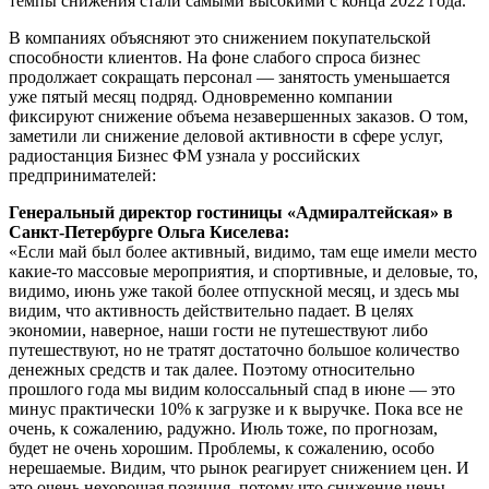
темпы снижения стали самыми высокими с конца 2022 года.
В компаниях объясняют это снижением покупательской
способности клиентов. На фоне слабого спроса бизнес
продолжает сокращать персонал — занятость уменьшается
уже пятый месяц подряд. Одновременно компании
фиксируют снижение объема незавершенных заказов. О том,
заметили ли снижение деловой активности в сфере услуг,
радиостанция Бизнес ФМ узнала у российских
предпринимателей:
Генеральный директор гостиницы «Адмиралтейская» в
Санкт-Петербурге Ольга Киселева:
«Если май был более активный, видимо, там еще имели место
какие-то массовые мероприятия, и спортивные, и деловые, то,
видимо, июнь уже такой более отпускной месяц, и здесь мы
видим, что активность действительно падает. В целях
экономии, наверное, наши гости не путешествуют либо
путешествуют, но не тратят достаточно большое количество
денежных средств и так далее. Поэтому относительно
прошлого года мы видим колоссальный спад в июне — это
минус практически 10% к загрузке и к выручке. Пока все не
очень, к сожалению, радужно. Июль тоже, по прогнозам,
будет не очень хорошим. Проблемы, к сожалению, особо
нерешаемые. Видим, что рынок реагирует снижением цен. И
это очень нехорошая позиция, потому что снижение цены —