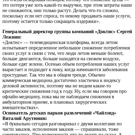
это потеря уже хоть какой-то выручки, при этом затраты наши
не снижаются, они только растут. Делать что-то сложно,
поскольку если нет спроса, то некому продавать наши услуги,
поэтому остается только сокращать издержки».
Генеральный директор группы компаний «Доктис» Сергей
Лежнин:
«Доктис» — телемедицинская платформа, всегда летом
испытывает определенное небольшое снижение потребления
своих услуг в связи с тем, что люди летом меньше болеют,
больше двигаются, больше находятся на свежем воздухе,
больше едят зелени. Осенью объем потребления наших услуг
вырастает и подходит к пику, когда начинаются заболевания
простудные. Так что мы в общем тренде. Обычно
коммерческая медицина достаточно эластична к индексу
деловой активности, поэтому мы не видим какие-то
критические снижения год к году. Ну, если мы говорим про
офлайн-медицину, пока мы не наблюдаем снижения в
амбулаторном приеме, в плановых хирургических
вмешательствах».
Основатель детских парков развлечений «Чайлэнд»
Виталий Арутюнян:
«Я буквально сегодня разговаривал с двумя коллегами по
части заказов, исполнения заказов — спрашивали, тоже
советовались. Про возможность что-то делать на склад. А