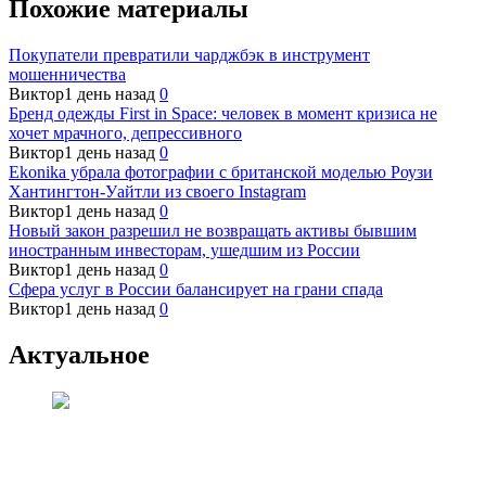
Похожие материалы
Покупатели превратили чарджбэк в инструмент
мошенничества
Виктор
1 день назад
0
Бренд одежды First in Space: человек в момент кризиса не
хочет мрачного, депрессивного
Виктор
1 день назад
0
Ekonika убрала фотографии с британской моделью Роузи
Хантингтон-Уайтли из своего Instagram
Виктор
1 день назад
0
Новый закон разрешил не возвращать активы бывшим
иностранным инвесторам, ушедшим из России
Виктор
1 день назад
0
Сфера услуг в России балансирует на грани спада
Виктор
1 день назад
0
Актуальное