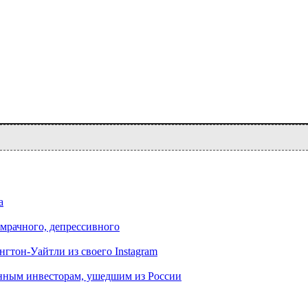
а
т мрачного, депрессивного
гтон-Уайтли из своего Instagram
нным инвесторам, ушедшим из России