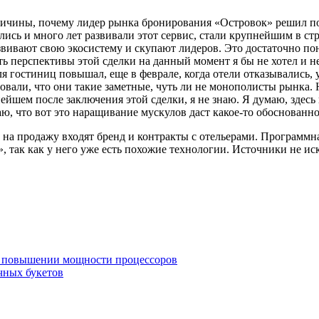
чины, почему лидер рынка бронирования «Островок» решил поме
ь и много лет развивали этот сервис, стали крупнейшим в стра
вивают свою экосистему и скупают лидеров. Это достаточно пон
ь перспективы этой сделки на данный момент я бы не хотел и не 
ля гостиниц повышал, еще в феврале, когда отели отказывались,
али, что они такие заметные, чуть ли не монополисты рынка. Но
ьнейшем после заключения этой сделки, я не знаю. Я думаю, зде
маю, что вот это наращивание мускулов даст какое-то обоснованн
а продажу входят бренд и контракты с отельерами. Программная
, так как у него уже есть похожие технологии. Источники не и
 в повышении мощности процессоров
чных букетов