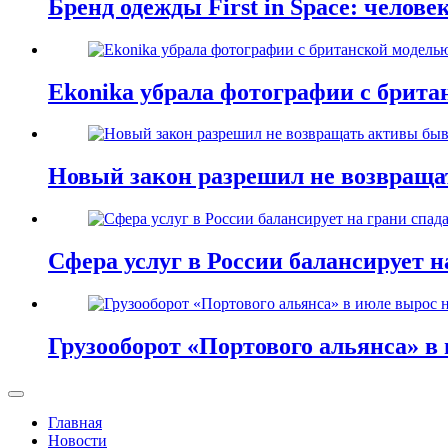
Бренд одежды First in Space: челове
Ekonika убрала фотографии с брита
Новый закон разрешил не возвращ
Сфера услуг в России балансирует н
Грузооборот «Портового альянса» в 
Главная
Новости