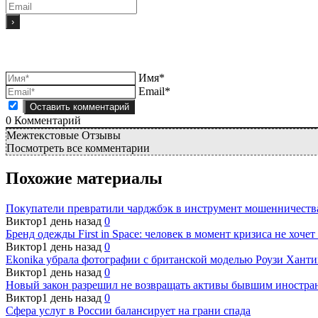
Имя*
Email*
0
Комментарий
Межтекстовые Отзывы
Посмотреть все комментарии
Похожие материалы
Покупатели превратили чарджбэк в инструмент мошенничеств
Виктор
1 день назад
0
Бренд одежды First in Space: человек в момент кризиса не хоче
Виктор
1 день назад
0
Ekonika убрала фотографии с британской моделью Роузи Хантин
Виктор
1 день назад
0
Новый закон разрешил не возвращать активы бывшим иностра
Виктор
1 день назад
0
Сфера услуг в России балансирует на грани спада