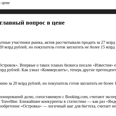
в цене
 главный вопрос в цене
пные участники рынка, актив рассчитывали продать за 27 млрд 
 млрд рублей, но покупатель готов заплатить не более 15 млрд
стровок». Впервые о таких планах бизнеса писали «Известия» 
млрд рублей. Как узнал «Коммерсантъ», теперь другие претенде
ю за 20 млрд рублей, но покупатель готов заплатить не более 1
онирований долю, сопоставимую с Booking.com, считают экспер
 Travelline. Ближайшие конкуренты в статистике — как раз «Янд
иобретение «Островка» — логичный шаг для бигтеха, считает не