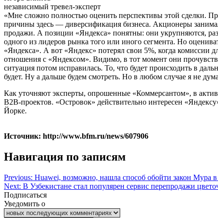
независимый тревел-эксперт
«Мне сложно полностью оценить перспективы этой сделки. При
причины здесь — диверсификация бизнеса. Акционеры занималис
продажи. А позиции «Яндекса» понятны: они укрупняются, раз
одного из лидеров рынка того или иного сегмента. Но оцениват
«Яндекса». А вот «Яндекс» потерял свои 5%, когда комиссии д
отношения с «Яндексом». Видимо, в тот момент они прочувствов
ситуация потом исправилась. То, что будет происходить в дал
будет. Ну а дальше будем смотреть. Но в любом случае я не ду
Как уточняют эксперты, опрошенные «Коммерсантом», в актив н
B2B-проектов. «Островок» действительно интересен «Яндексу»
Йорке.
Источник: http://www.bfm.ru/news/607906
Навигация по записям
Previous:
Huawei, возможно, нашла способ обойти закон Мура
Next:
В Узбекистане стал популярен сервис перепродажи цвето
Подписаться
Уведомить о