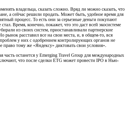
нять владельца, сказать сложно. Вряд ли можно сказать, что
не, а сейчас решили продать. Может быть, удобное время для
ятный процесс. То есть они за серьезные деньги покупают
стал. Время, конечно, покажет, что это даст всей экосистеме
 убирали из своих систем, приостанавливали партнерские
 рынок расставил все на свои места, и, в общем-то, вся
сь проблем у них с одобрением контролирующих органов не
ое право тому же «Яндексу» диктовать свои условия».
 часть останется у Emerging Travel Group для международных
сключают, что после сделки ETG может провести IPO в Нью-