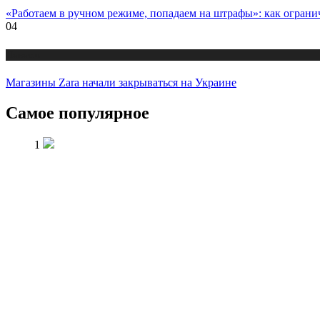
«Работаем в ручном режиме, попадаем на штрафы»: как огран
04
Новости
Магазины Zara начали закрываться на Украине
Самое популярное
1