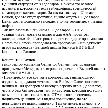
Ценники стартуют от 80 долларов. Причем это базовое
издание, в котором нет ряда геймплейных возможностей,
касающихся кастомизации. За так называемую Ultimate
Edition, где это будет доступно, нужно отдать 100 долларов.
Цены, хотя и довольно высокие, вполне терпимые, учитывая
инфляцию.
Так что базовым ценником в 80 долларов GTA VI
устанавливает новые стандарты для AAA-проектов,
видеоигровых блокбастеров, говорит гендиректор компании
Games for Gamers, преподаватель программы «Менеджмент
игровых проектов» Высшей школы бизнеса НИУ ВШЭ
Константин Сахнов:
Константин Сахнов
гендиректор компании Games for Gamers, преподаватель
программы «Менеджмент игровых проектов» Высшей школы
бизнеса НИУ ВШЭ
«Практически все крупные корпорации, занимающиеся
изданием игр, давно мечтают, что Rockstar Games поставит
ценник в 100 долларов за базовую версию игры. Дело в том,
что это был бы прецедент для индустрии, который позволит
всем остальным ссылаться на GTA и, соответственно,
поднимать ценники. Мы видим повышение, но это
повышение не принципиально. Тем не менее, я думаю, это
уже повлияет на то, что многие AAA-проекты станут стоить