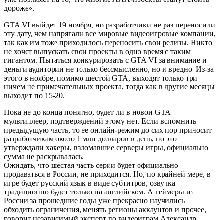
дороже».
GTA VI выйдет 19 ноября, но разработчики не раз переносили
эту дату, чем напрягали все мировые видеоигровые компании,
так как им тоже приходилось переносить свои релизы. Никто
не хочет выпускать свои проекты в одно время с таким
гигантом. Пытаться конкурировать с GTA VI за внимание и
деньги аудитории не только бессмысленно, но и вредно. Из-за
этого в ноябре, помимо шестой GTA, выходят только три
ничем не примечательных проекта, тогда как в другие месяцы
выходит по 15-20.
Пока не до конца понятно, будет ли в новой GTA
мультиплеер, подтверждений этому нет. Если вспомнить
предыдущую часть, то ее онлайн-режим до сих пор приносит
разработчикам около 1 млн долларов в день, но это
утверждали хакеры, взломавшие серверы игры, официально
сумма не раскрывалась.
Ожидать, что шестая часть серии будет официально
продаваться в России, не приходится. Но, по крайней мере, в
игре будет русский язык в виде субтитров, озвучка
традиционно будет только на английском. А геймеры из
России за прошедшие годы уже прекрасно научились
обходить ограничения, менять регионы аккаунтов и прочее,
говорит независимый эксперт по видеоиграм Александр