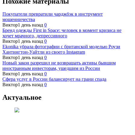
Похожие материалы
Покупатели превратили чарджбэк в инструмент
мошенничества
Виктор
1 день назад
0
Бренд одежды First in Space: человек в момент кризиса не
хочет мрачного, депрессивного
Виктор
1 день назад
0
Ekonika убрала фотографии с британской моделью Роузи
Хантингтон-Уайтли из своего Instagram
Виктор
1 день назад
0
Новый закон разрешил не возвращать активы бывшим
иностранным инвесторам, ушедшим из России
Виктор
1 день назад
0
Сфера услуг в России балансирует на грани спада
Виктор
1 день назад
0
Актуальное