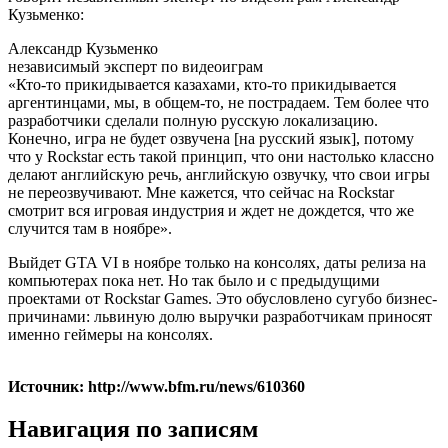
Кузьменко:
Александр Кузьменко
независимый эксперт по видеоиграм
«Кто-то прикидывается казахами, кто-то прикидывается
аргентинцами, мы, в общем-то, не пострадаем. Тем более что
разработчики сделали полную русскую локализацию.
Конечно, игра не будет озвучена [на русский язык], потому
что у Rockstar есть такой принцип, что они настолько классно
делают английскую речь, английскую озвучку, что свои игры
не переозвучивают. Мне кажется, что сейчас на Rockstar
смотрит вся игровая индустрия и ждет не дождется, что же
случится там в ноябре».
Выйдет GTA VI в ноябре только на консолях, даты релиза на
компьютерах пока нет. Но так было и с предыдущими
проектами от Rockstar Games. Это обусловлено сугубо бизнес-
причинами: львиную долю выручки разработчикам приносят
именно геймеры на консолях.
Источник: http://www.bfm.ru/news/610360
Навигация по записям