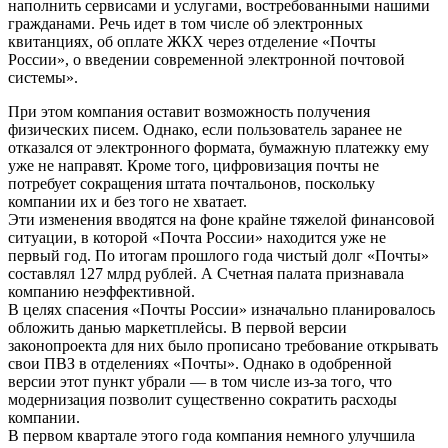
наполнить сервисами и услугами, востребованными нашими
гражданами. Речь идет в том числе об электронных
квитанциях, об оплате ЖКХ через отделение «Почты
России», о введении современной электронной почтовой
системы».
При этом компания оставит возможность получения
физических писем. Однако, если пользователь заранее не
отказался от электронного формата, бумажную платежку ему
уже не направят. Кроме того, цифровизация почты не
потребует сокращения штата почтальонов, поскольку
компании их и без того не хватает.
Эти изменения вводятся на фоне крайне тяжелой финансовой
ситуации, в которой «Почта России» находится уже не
первый год. По итогам прошлого года чистый долг «Почты»
составлял 127 млрд рублей. А Счетная палата признавала
компанию неэффективной.
В целях спасения «Почты России» изначально планировалось
обложить данью маркетплейсы. В первой версии
законопроекта для них было прописано требование открывать
свои ПВЗ в отделениях «Почты». Однако в одобренной
версии этот пункт убрали — в том числе из-за того, что
модернизация позволит существенно сократить расходы
компании.
В первом квартале этого года компания немного улучшила