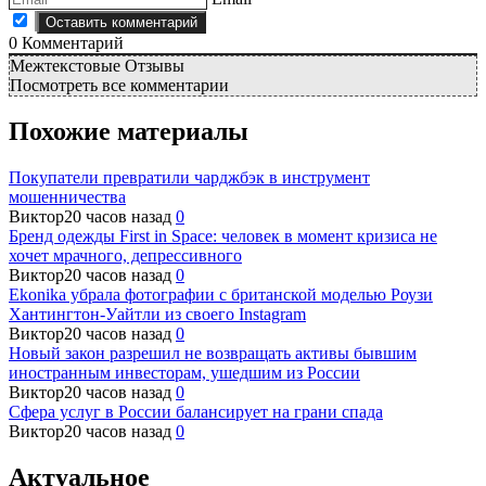
0
Комментарий
Межтекстовые Отзывы
Посмотреть все комментарии
Похожие материалы
Покупатели превратили чарджбэк в инструмент
мошенничества
Виктор
20 часов назад
0
Бренд одежды First in Space: человек в момент кризиса не
хочет мрачного, депрессивного
Виктор
20 часов назад
0
Ekonika убрала фотографии с британской моделью Роузи
Хантингтон-Уайтли из своего Instagram
Виктор
20 часов назад
0
Новый закон разрешил не возвращать активы бывшим
иностранным инвесторам, ушедшим из России
Виктор
20 часов назад
0
Сфера услуг в России балансирует на грани спада
Виктор
20 часов назад
0
Актуальное